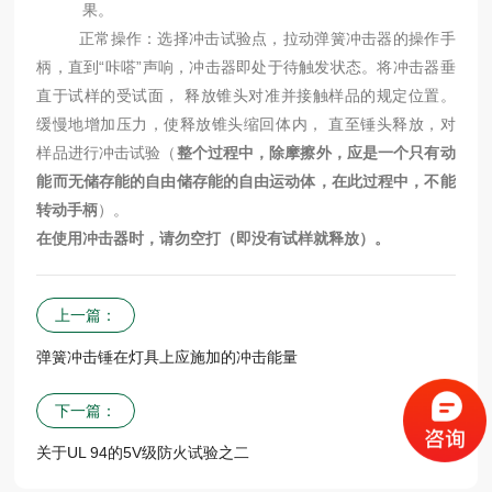
果。
正常操作：选择冲击试验点，拉动弹簧冲击器的操作手
柄，直到“咔嗒”声响，冲击器即处于待触发状态。将冲击器垂
直于试样的受试面， 释放锥头对准并接触样品的规定位置。
缓慢地增加压力，使释放锥头缩回体内， 直至锤头释放，对
样品进行冲击试验（
整个过程中，除摩擦外，应是一个只有动
能而无储存能的自由储存能的自由运动体
，在此过程中，不能
转动手柄
）。
在使用冲击器时，请勿空打（即没有试样就释放）。
上一篇：
弹簧冲击锤在灯具上应施加的冲击能量
下一篇：
关于UL 94的5V级防火试验之二